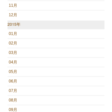
11月
12月
2015年
01月
02月
03月
04月
05月
06月
07月
08月
09月