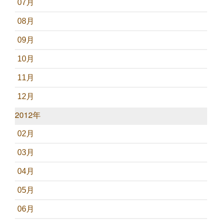
07月
08月
09月
10月
11月
12月
2012年
02月
03月
04月
05月
06月