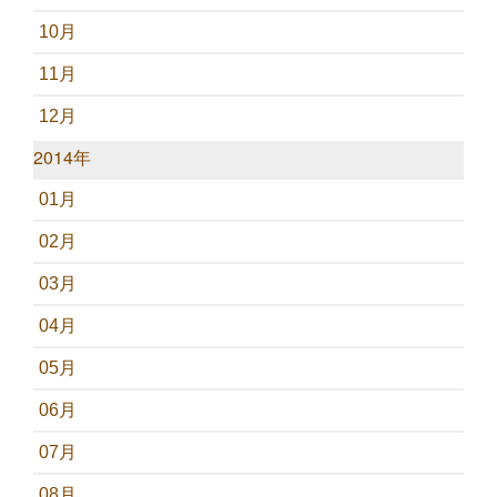
10月
11月
12月
2014年
01月
02月
03月
04月
05月
06月
07月
08月