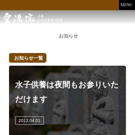
MENU
お知らせ
お知らせ一覧
水子供養は夜間もお参りいた
だけます
2012.04.01