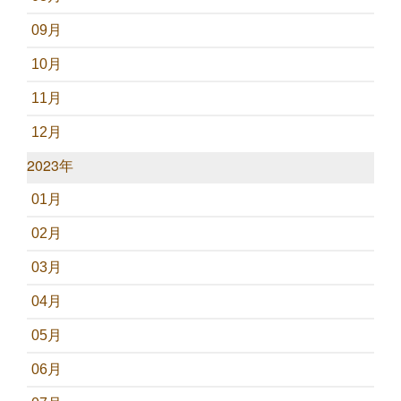
09月
10月
11月
12月
2023年
01月
02月
03月
04月
05月
06月