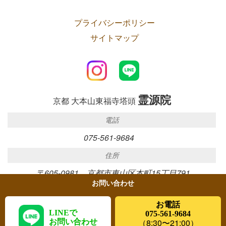
プライバシーポリシー
サイトマップ
霊源院
京都 大本山東福寺塔頭
電話
075-561-9684
住所
〒605-0981 京都市東山区本町15丁目791
お問い合わせ
樹木葬と永代供養墓-東福寺龍眠庵
お電話
LINEで
075-561-9684
（8:30〜21:00）
お問い合わせ