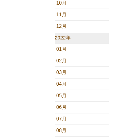
10月
11月
12月
2022年
01月
02月
03月
04月
05月
06月
07月
08月