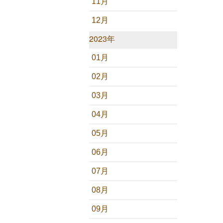
11月
12月
2023年
01月
02月
03月
04月
05月
06月
07月
08月
09月