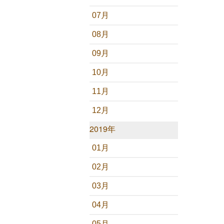
07月
08月
09月
10月
11月
12月
2019年
01月
02月
03月
04月
05月