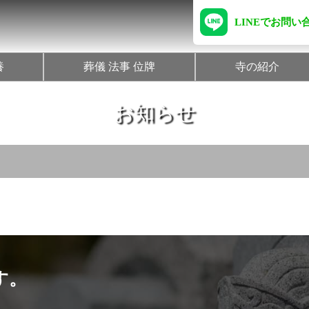
LINEでお問い
養
葬儀 法事 位牌
寺の紹介
お知らせ
す。