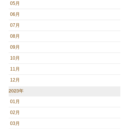
05月
06月
07月
08月
09月
10月
11月
12月
2023年
01月
02月
03月