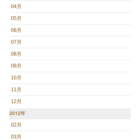
04月
05月
06月
07月
08月
09月
10月
11月
12月
2012年
02月
03月