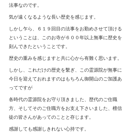
法事なのです。
気が遠くなるような長い歴史を感じます。
しかし乍ら、６１９回目の法事をお勤めさせて頂ける
ということは、このお寺が６００年以上無事に歴史を
刻んできたということです。
歴史の重みを感じますと共に心から有難く思います。
しかし、これだけの歴史を繫ぎ、この霊源院が無事に
今日を迎えておれますのはもちろん御開山のご加護あ
ってですが
各時代の霊源院をお守り頂きました、歴代のご住職
方、そしてそのご住職方をお支え下さいました、檀信
徒の皆さんがあってのことと存じます。
感謝しても感謝しきれない心持です。