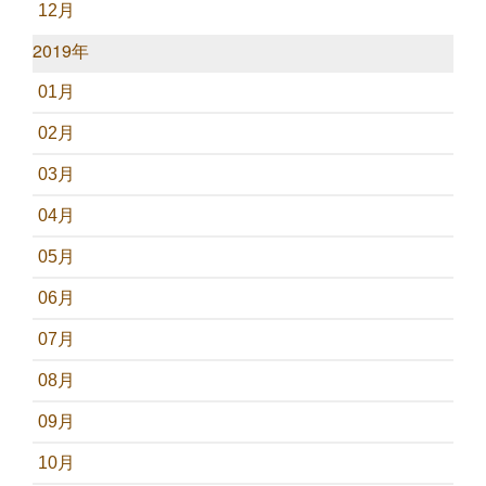
12月
2019年
01月
02月
03月
04月
05月
06月
07月
08月
09月
10月