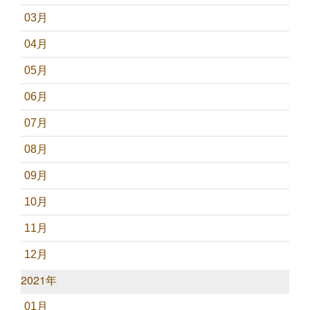
03月
04月
05月
06月
07月
08月
09月
10月
11月
12月
2021年
01月