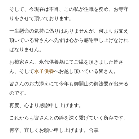
そして、今現在は不肖、この私が住職を務め、お寺守
りをさせて頂いております。
一生懸命の気持に偽りはありませんが、何よりお支え
頂いている皆さんへ先ずは心から感謝申し上げなけれ
ばなりません。
お檀家さん、永代供養墓にてご縁を頂きました皆さ
ん、そして
水子供養
へお越し頂いている皆さん。
皆さんのお力添えにて今年も御開山の御法要が出来る
のです。
再度、心より感謝申し上げます。
これからも皆さんとの絆を深く繋げていく所存です。
何卒、宜しくお願い申し上げます。合掌