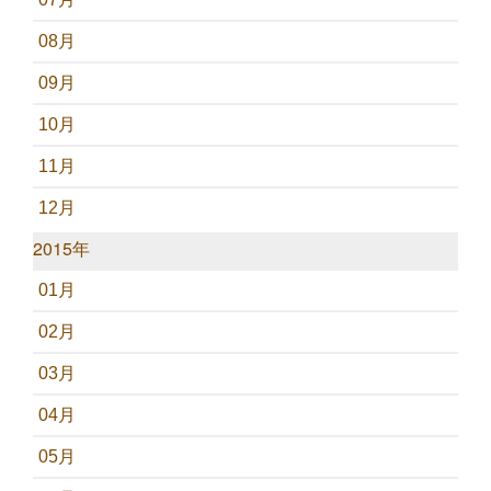
08月
09月
10月
11月
12月
2015年
01月
02月
03月
04月
05月