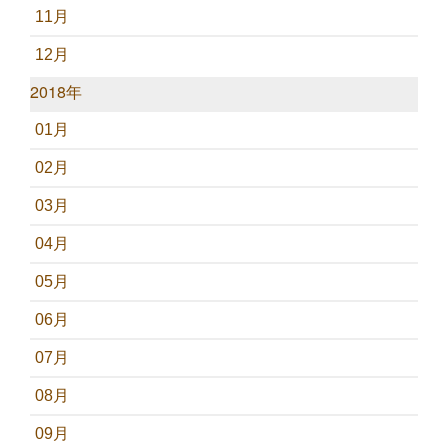
11月
12月
2018年
01月
02月
03月
04月
05月
06月
07月
08月
09月