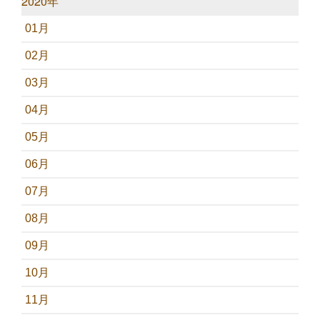
2020年
01月
02月
03月
04月
05月
06月
07月
08月
09月
10月
11月