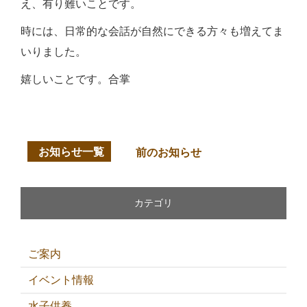
え、有り難いことです。
時には、日常的な会話が自然にできる方々も増えてま
いりました。
嬉しいことです。合掌
お知らせ一覧
前のお知らせ
カテゴリ
ご案内
イベント情報
水子供養