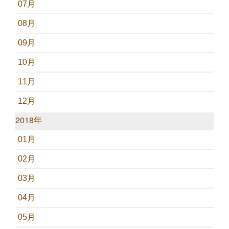
07月
08月
09月
10月
11月
12月
2018年
01月
02月
03月
04月
05月