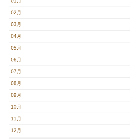
01月
02月
03月
04月
05月
06月
07月
08月
09月
10月
11月
12月