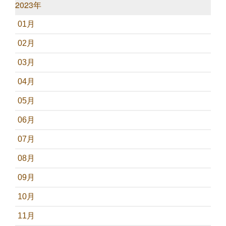
2023年
01月
02月
03月
04月
05月
06月
07月
08月
09月
10月
11月