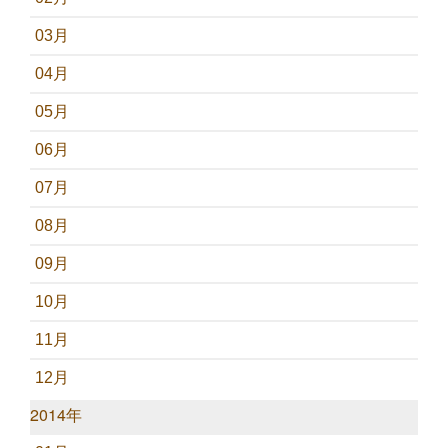
03月
04月
05月
06月
07月
08月
09月
10月
11月
12月
2014年