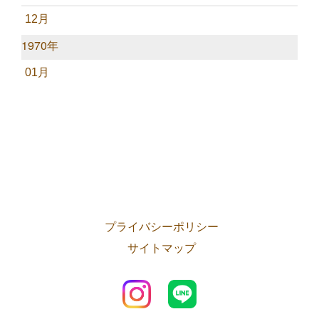
12月
1970年
01月
プライバシーポリシー
サイトマップ