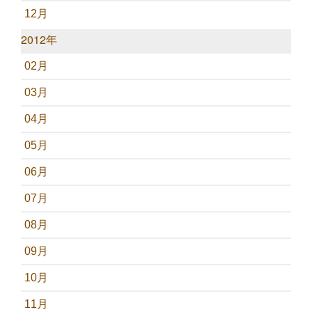
12月
2012年
02月
03月
04月
05月
06月
07月
08月
09月
10月
11月