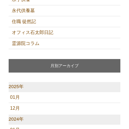
永代供養墓
住職 徒然記
オフィス石太郎日記
霊源院コラム
月別アーカイブ
2025年
01月
12月
2024年