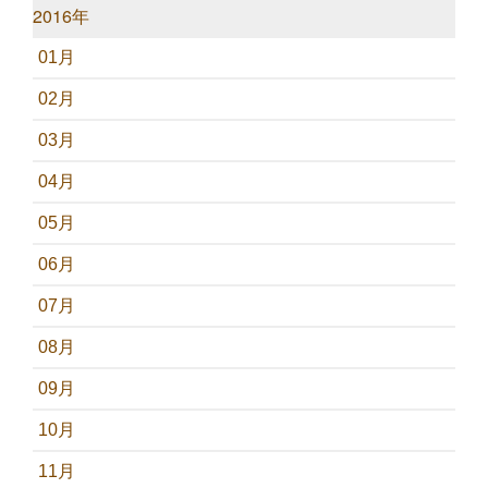
2016年
01月
02月
03月
04月
05月
06月
07月
08月
09月
10月
11月