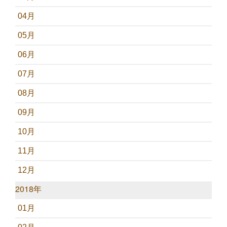
04月
05月
06月
07月
08月
09月
10月
11月
12月
2018年
01月