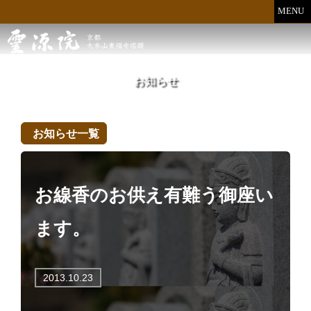
MENU
お知らせ
お知らせ一覧
お線香のお供え有難う御座い
ます。
2013.10.23