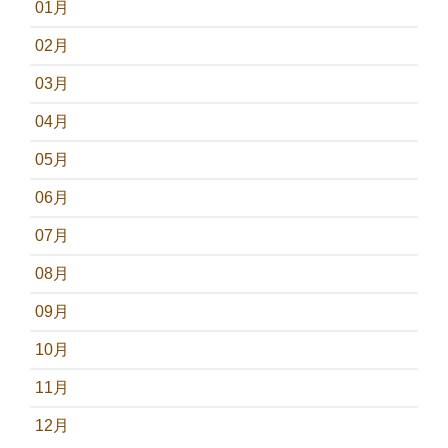
01月
02月
03月
04月
05月
06月
07月
08月
09月
10月
11月
12月