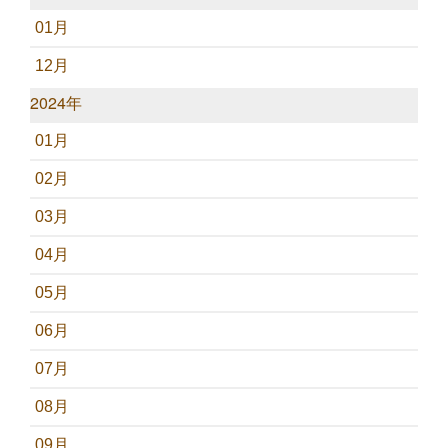
01月
12月
2024年
01月
02月
03月
04月
05月
06月
07月
08月
09月