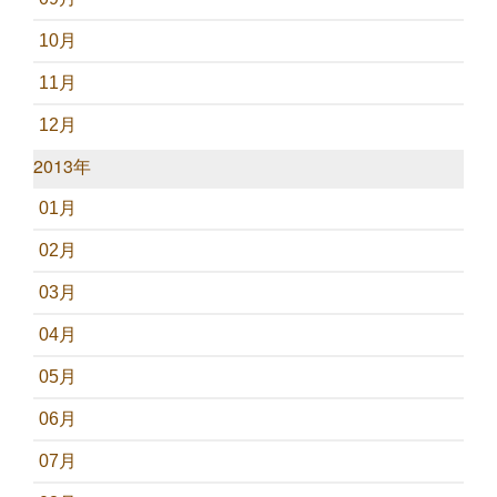
10月
11月
12月
2013年
01月
02月
03月
04月
05月
06月
07月