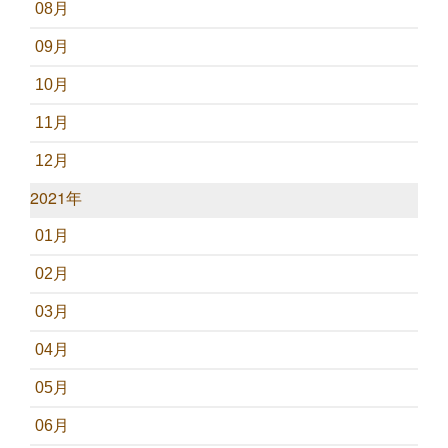
08月
09月
10月
11月
12月
2021年
01月
02月
03月
04月
05月
06月