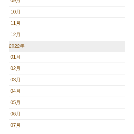
09月
10月
11月
12月
2022年
01月
02月
03月
04月
05月
06月
07月