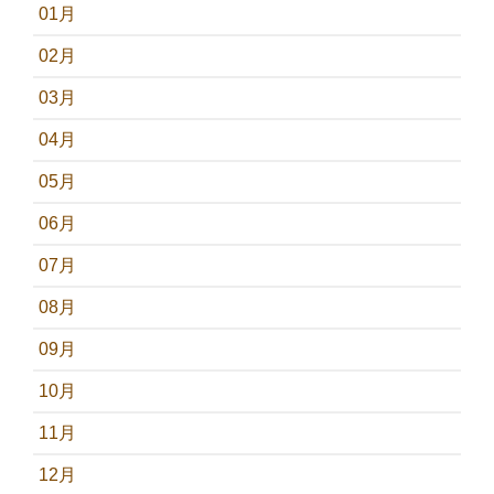
01月
02月
03月
04月
05月
06月
07月
08月
09月
10月
11月
12月