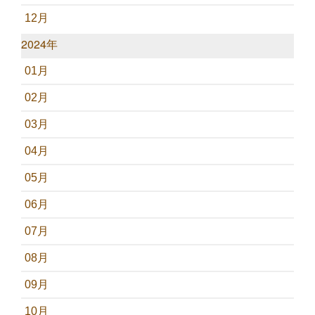
12月
2024年
01月
02月
03月
04月
05月
06月
07月
08月
09月
10月