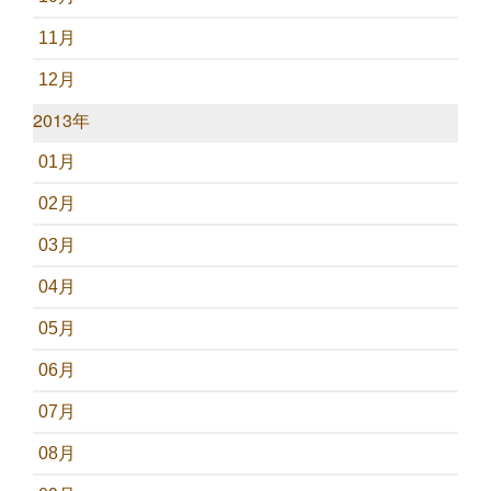
11月
12月
2013年
01月
02月
03月
04月
05月
06月
07月
08月