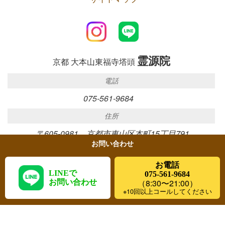
霊源院
京都 大本山東福寺塔頭
電話
075-561-9684
住所
〒605-0981 京都市東山区本町15丁目791
お問い合わせ
樹木葬と永代供養墓-東福寺龍眠庵
お電話
LINEで
075-561-9684
（8:30〜21:00）
お問い合わせ
Copyright(C) 京都 大本山東福寺塔頭 霊源院 All Rights Reserved.
※10回以上コールしてください