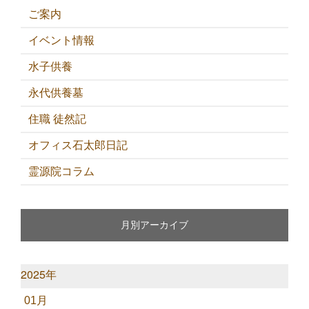
ご案内
イベント情報
水子供養
永代供養墓
住職 徒然記
オフィス石太郎日記
霊源院コラム
月別アーカイブ
2025年
01月