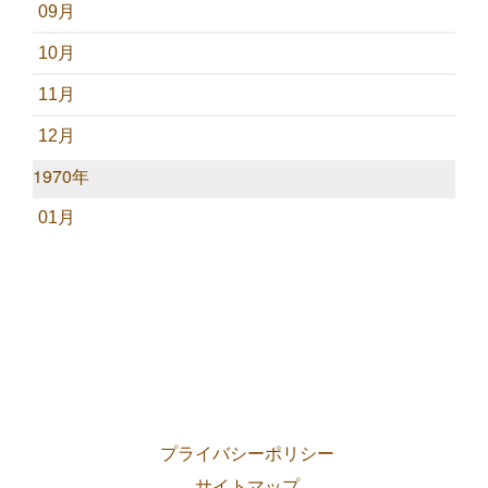
09月
10月
11月
12月
1970年
01月
プライバシーポリシー
サイトマップ