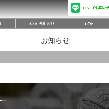
LINEでお問い
養
葬儀 法事 位牌
寺の紹介
お知らせ
た。