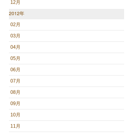
12月
2012年
02月
03月
04月
05月
06月
07月
08月
09月
10月
11月