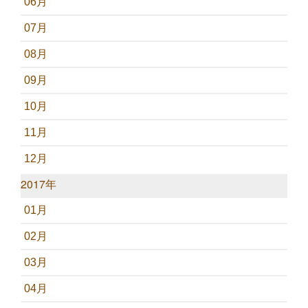
06月
07月
08月
09月
10月
11月
12月
2017年
01月
02月
03月
04月