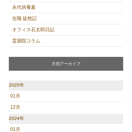
永代供養墓
住職 徒然記
オフィス石太郎日記
霊源院コラム
月別アーカイブ
2025年
01月
12月
2024年
01月