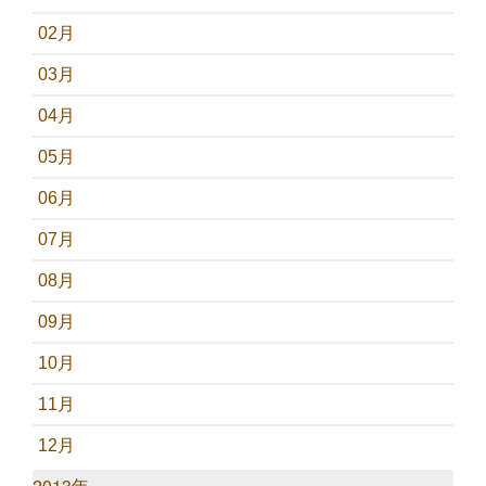
02月
03月
04月
05月
06月
07月
08月
09月
10月
11月
12月
2013年