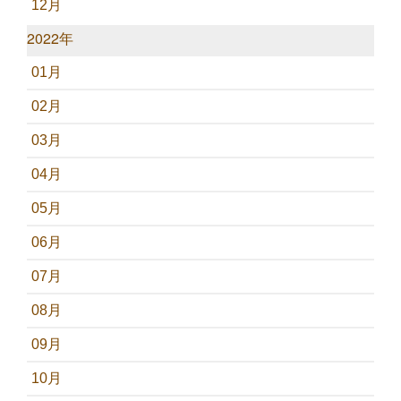
12月
2022年
01月
02月
03月
04月
05月
06月
07月
08月
09月
10月