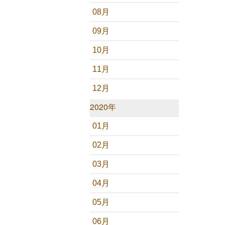
08月
09月
10月
11月
12月
2020年
01月
02月
03月
04月
05月
06月