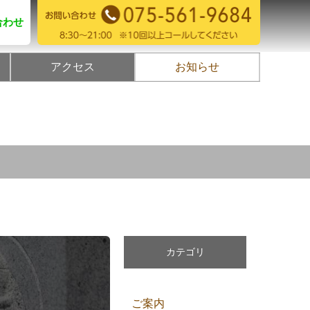
合わせ
アクセス
お知らせ
カテゴリ
ご案内