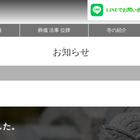
LINEでお問い
養
葬儀 法事 位牌
寺の紹介
お知らせ
。
した。