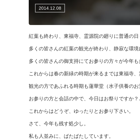
2014.12.08
紅葉も終わり、東福寺、霊源院の廻りに普通の日
多くの皆さんの紅葉の観光が終わり、静寂な環境
多くの皆さんの御支持にてお参りの方々が今年も
これからは春の新緑の時期が来るまでは東福寺、
観光の方であふれる時期も蓮華堂（水子供養のお
お参りの方と会話の中で、今日はお祭りですか？
これからはどうぞ、ゆったりとお参り下さい。
さて、今年も残す処少し。
私も人並みに、ばたばたしています。