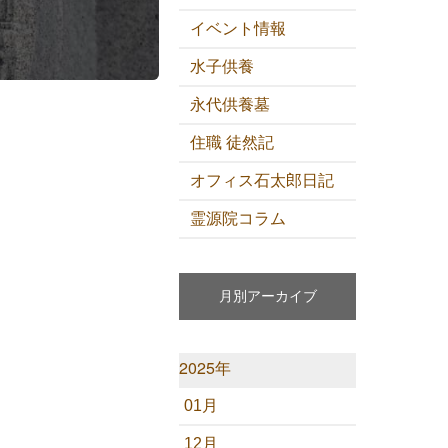
イベント情報
水子供養
永代供養墓
住職 徒然記
オフィス石太郎日記
霊源院コラム
月別アーカイブ
2025年
01月
12月