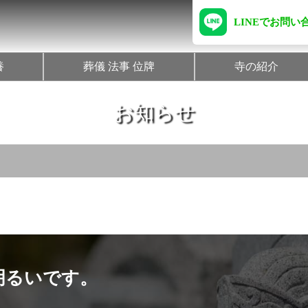
LINEでお問い
養
葬儀 法事 位牌
寺の紹介
お知らせ
明るいです。