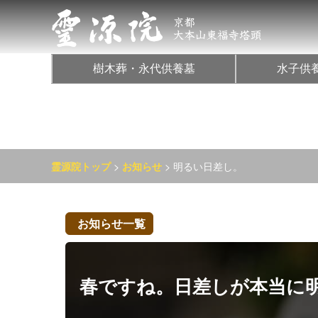
樹木葬・永代供養墓
水子供
>
> 明るい日差し。
霊源院トップ
お知らせ
お知らせ一覧
春ですね。日差しが本当に