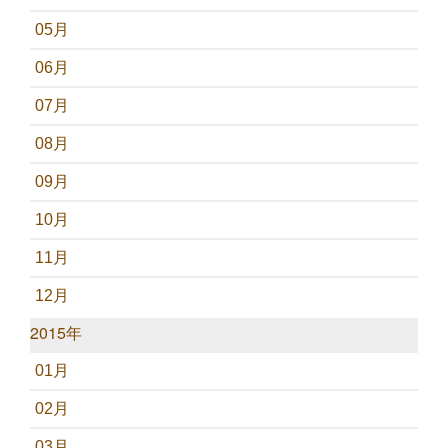
05月
06月
07月
08月
09月
10月
11月
12月
2015年
01月
02月
03月