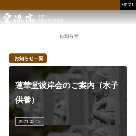
MENU
お知らせ
お知らせ一覧
蓮華堂彼岸会のご案内（水子
供養）
2021.03.13