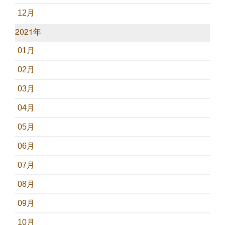
12月
2021年
01月
02月
03月
04月
05月
06月
07月
08月
09月
10月