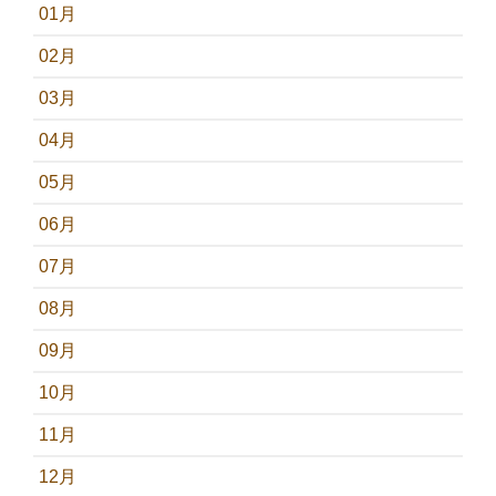
01月
02月
03月
04月
05月
06月
07月
08月
09月
10月
11月
12月