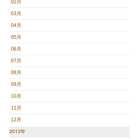
02月
03月
04月
05月
06月
07月
08月
09月
10月
11月
12月
2013年