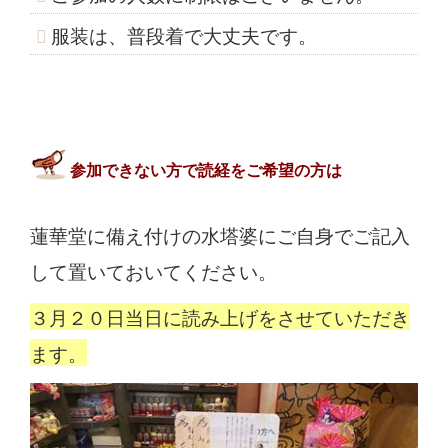
服装は、普段着で大丈夫です。
参加できない方で読経をご希望の方は
蓮華堂に備え付けの水塔婆にご自身でご記入
して置いておいてください。
３月２０日当日に読み上げをさせていただき
ます。