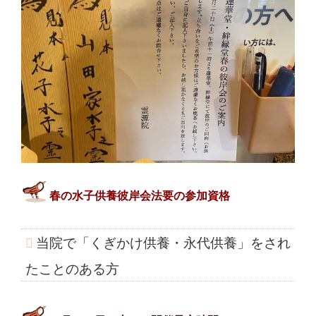
春の水子供養彼岸会法要の参加資格
当院で「くぎかけ供養・永代供養」をされ
たことのある方