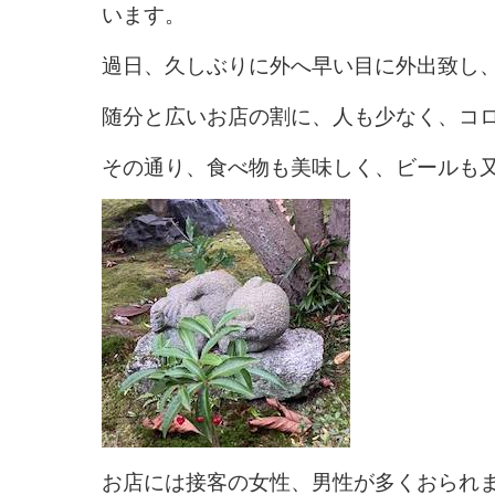
います。
過日、久しぶりに外へ早い目に外出致し
随分と広いお店の割に、人も少なく、コ
その通り、食べ物も美味しく、ビールも
お店には接客の女性、男性が多くおられ