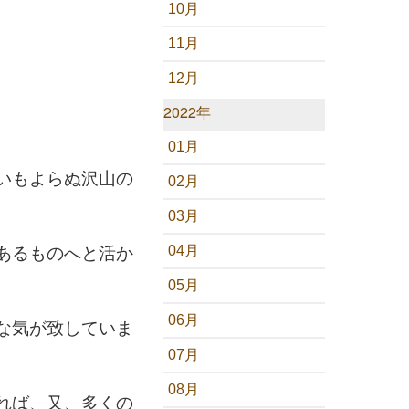
10月
11月
12月
2022年
01月
いもよらぬ沢山の
02月
03月
あるものへと活か
04月
05月
06月
な気が致していま
07月
08月
れば、又、多くの