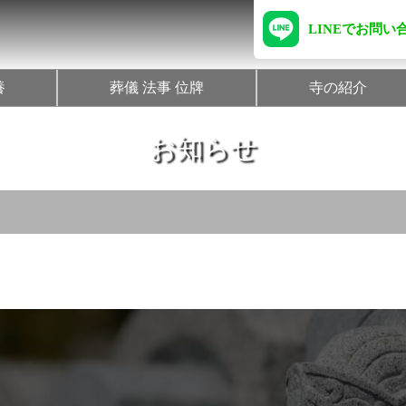
LINEでお問い
養
葬儀 法事 位牌
寺の紹介
お知らせ