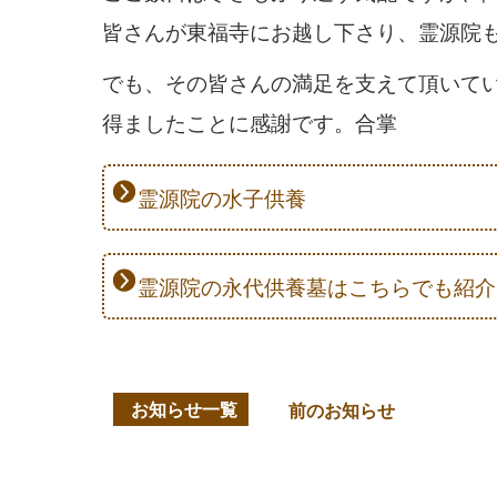
皆さんが東福寺にお越し下さり、霊源院
でも、その皆さんの満足を支えて頂いて
得ましたことに感謝です。合掌
霊源院の水子供養
霊源院の永代供養墓はこちらでも紹介
お知らせ一覧
前のお知らせ