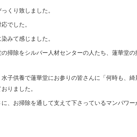
びっくり致しました。
対応でした。
に染みて感じました。
堂の掃除をシルバー人材センターの人たち、蓮華堂の
、水子供養で蓮華堂にお参りの皆さんに「何時も、綺
ておりました。
さに、お掃除を通して支えて下さっているマンパワー