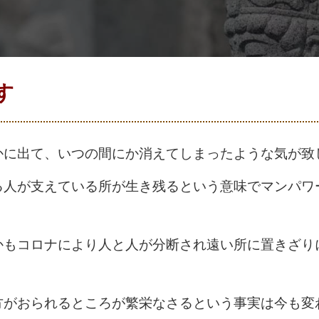
す
かに出て、いつの間にか消えてしまったような気が致
る人が支えている所が生き残るという意味でマンパワ
かもコロナにより人と人が分断され遠い所に置きざり
方がおられるところが繁栄なさるという事実は今も変