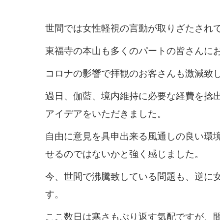
世間では女性軽視の言動が取りざたされ
東福寺の本山も多くのパートの皆さんに
コロナの影響で拝観のお客さんも激減致
過日、伽藍、境内維持に必要な経費を捻
アイデアをいただきました。
自由に意見を具申出来る風通しの良い環
せるのではないかと強く感じました。
今、世間で沸騰致している問題も、逆に
す。
ここ数日は寒さもぶり返す気配ですが、