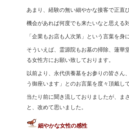
あまり、経験の無い細やかな接客で正直
機会があれば何度でも来たいなと思える
「企業もお店も人次第」という言葉を身
そういえば、霊源院もお墓の掃除、蓮華
る女性方にお願い致しております。
以前より、永代供養墓をお参りの皆さん
う御座います」とのお言葉を度々頂戴し
当たり前に聞き流しておりましたが、ま
と、改めて思いました。
細やかな女性の感性