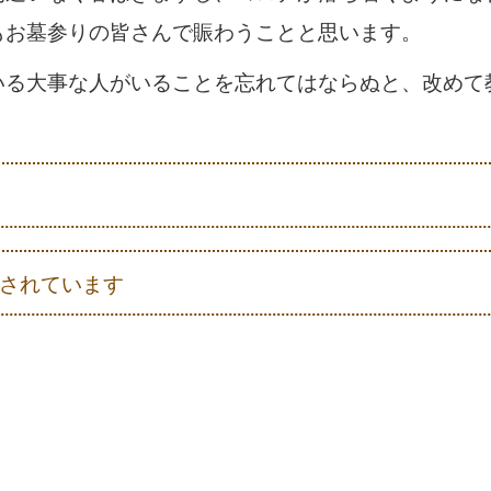
もお墓参りの皆さんで賑わうことと思います。
いる大事な人がいることを忘れてはならぬと、改めて
されています