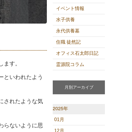
イベント情報
水子供養
永代供養墓
住職 徒然記
オフィス石太郎日記
します。
霊源院コラム
ーといわれたよう
月別アーカイブ
にされたような気
2025年
01月
わらないように思
12月