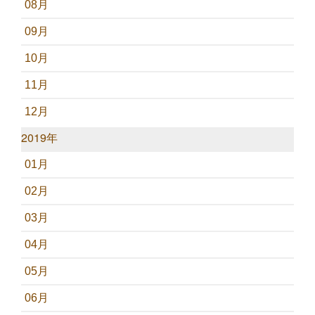
08月
09月
10月
11月
12月
2019年
01月
02月
03月
04月
05月
06月