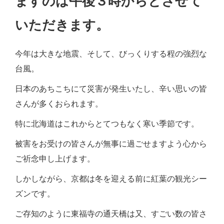
ますのは午後３時からとさせて
いただきます。
今年は大きな地震、そして、びっくりする程の強烈な
台風。
日本のあちこちにて災害が発生いたし、辛い思いの皆
さんが多くおられます。
特に北海道はこれからとてつもなく寒い季節です。
被害をお受けの皆さんが無事に過ごせますよう心から
ご祈念申し上げます。
しかしながら、京都は冬を迎える前に紅葉の観光シー
ズンです。
ご存知のように東福寺の通天橋は又、すごい数の皆さ