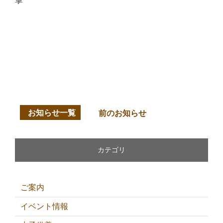
お知らせ一覧
前のお知らせ
カテゴリ
ご案内
イベント情報