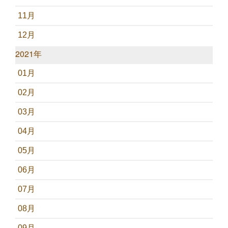
11月
12月
2021年
01月
02月
03月
04月
05月
06月
07月
08月
09月