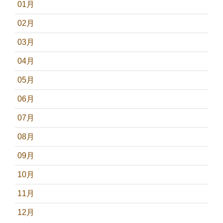
01月
02月
03月
04月
05月
06月
07月
08月
09月
10月
11月
12月