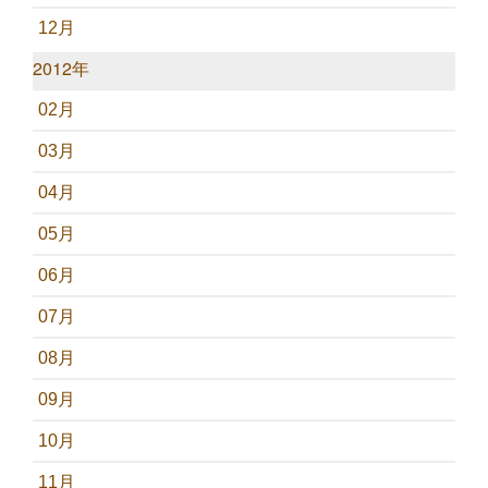
12月
2012年
02月
03月
04月
05月
06月
07月
08月
09月
10月
11月