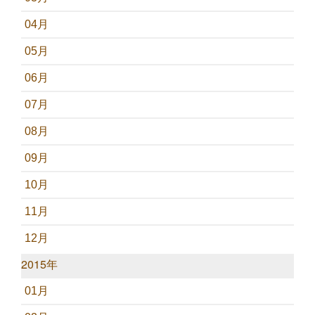
04月
05月
06月
07月
08月
09月
10月
11月
12月
2015年
01月