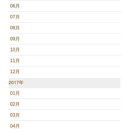
06月
07月
08月
09月
10月
11月
12月
2017年
01月
02月
03月
04月