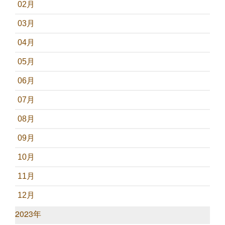
02月
03月
04月
05月
06月
07月
08月
09月
10月
11月
12月
2023年