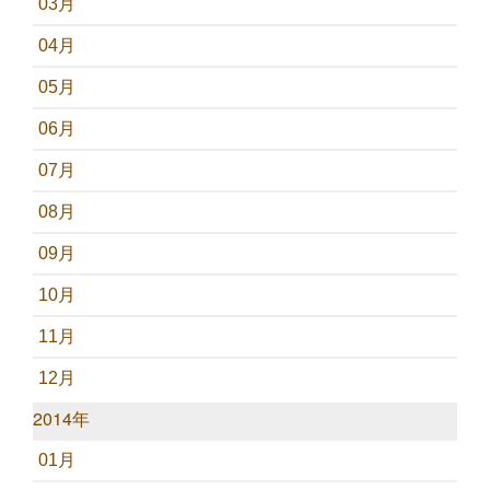
03月
04月
05月
06月
07月
08月
09月
10月
11月
12月
2014年
01月