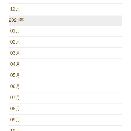
12月
2021年
01月
02月
03月
04月
05月
06月
07月
08月
09月
10月