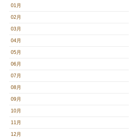
01月
02月
03月
04月
05月
06月
07月
08月
09月
10月
11月
12月