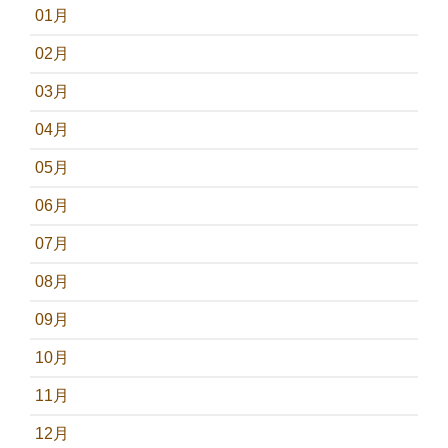
01月
02月
03月
04月
05月
06月
07月
08月
09月
10月
11月
12月