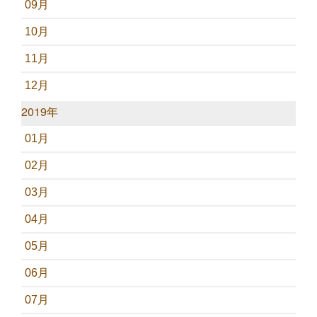
09月
10月
11月
12月
2019年
01月
02月
03月
04月
05月
06月
07月