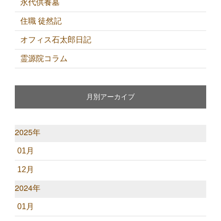
永代供養墓
住職 徒然記
オフィス石太郎日記
霊源院コラム
月別アーカイブ
2025年
01月
12月
2024年
01月