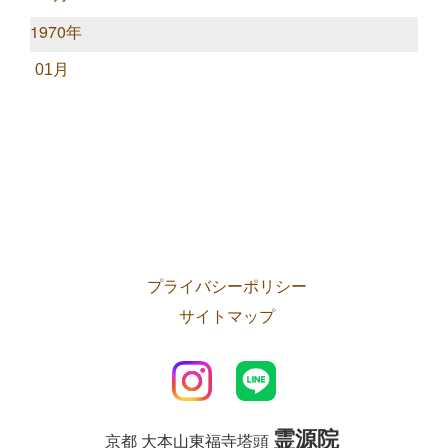
1970年
01月
プライバシーポリシー
サイトマップ
霊源院
京都 大本山東福寺塔頭