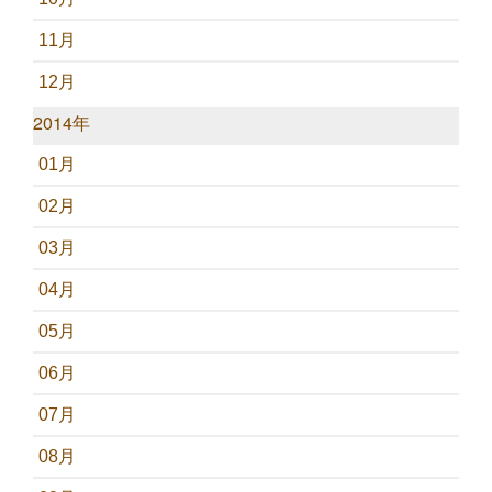
11月
12月
2014年
01月
02月
03月
04月
05月
06月
07月
08月