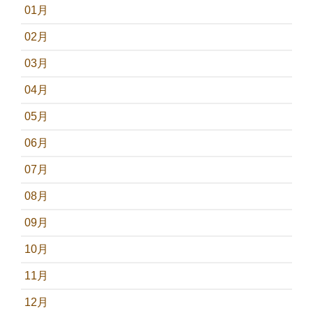
01月
02月
03月
04月
05月
06月
07月
08月
09月
10月
11月
12月