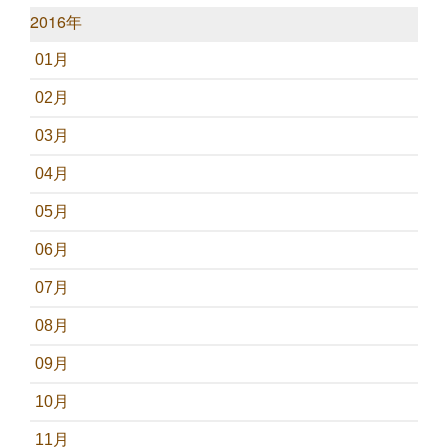
2016年
01月
02月
03月
04月
05月
06月
07月
08月
09月
10月
11月