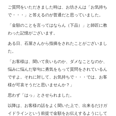
ご質問をいただきました時は、お坊さんは「お気持ち
で・・・」と答えるのが普通だと思っていました。
「金額のことを言ってはならん（下品）」と師匠に教
わった記憶がございます。
ある日、石屋さんから指摘をされたことがございまし
た。
「お客様は、聞いて良いものか、ダメなことなのか、
悩みに悩んだ挙句に勇気をもって質問をされているん
ですよ。それに対して、お気持ちで・・・では、お客
様が可哀そうだと思いませんか？」
思わず「はっ」とさせられました。
以降は、お客様の話をよく聞いた上で、出来るだけガ
イドラインという前提で金額をお伝えするようにして