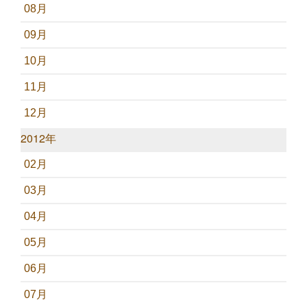
08月
09月
10月
11月
12月
2012年
02月
03月
04月
05月
06月
07月