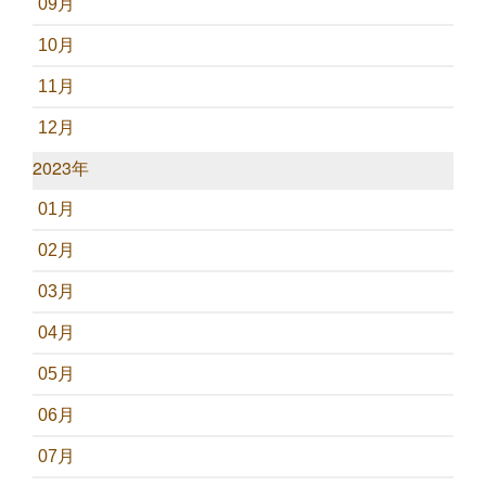
09月
10月
11月
12月
2023年
01月
02月
03月
04月
05月
06月
07月