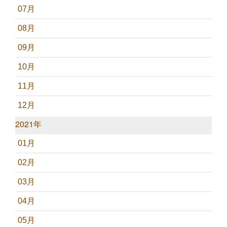
07月
08月
09月
10月
11月
12月
2021年
01月
02月
03月
04月
05月