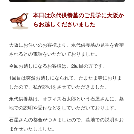
本日は永代供養墓のご見学に大阪か
らお越しくださいました
大阪にお住いのお客様より、永代供養墓の見学を希望
されるとの電話をいただいておりました。
今回お越しになるお客様は、2回目の方です。
1回目は突然お越しになられて、たまたま寺におりま
したので、私が説明をさせていただきました。
永代供養墓は、オフィス石太郎という石屋さんに、墓
地での説明や受付などをしていただいております。
石屋さんの都合がつきましたので、墓地での説明をお
まかせいたしました。