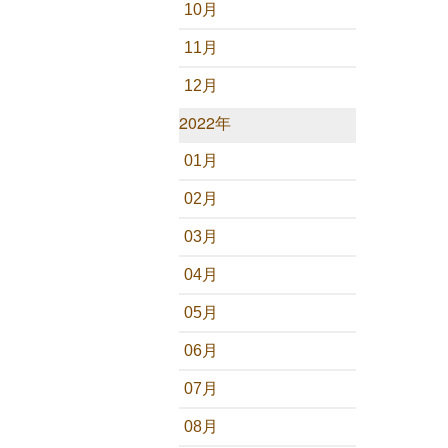
10月
11月
12月
2022年
01月
02月
03月
04月
05月
06月
07月
08月