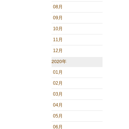
08月
09月
10月
11月
12月
2020年
01月
02月
03月
04月
05月
06月