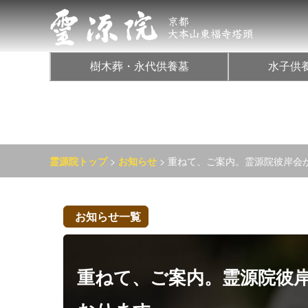
樹木葬・永代供養墓
水子供
>
> 重ねて、ご案内。霊源院彼岸会
霊源院トップ
お知らせ
お知らせ一覧
重ねて、ご案内。霊源院彼岸