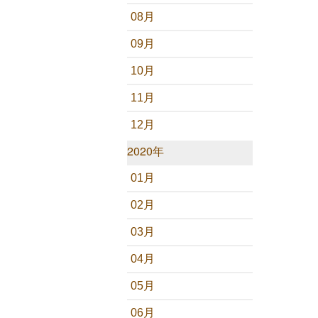
08月
09月
10月
11月
12月
2020年
01月
02月
03月
04月
05月
06月