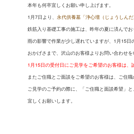
本年も何卒宜しくお願い申し上げます。
1月7日より、
永代供養墓「浄心壇（じょうしんだ
鉄筋入り基礎工事の施工は、昨年の夏に済んでお
雨の影響で作業が少し遅れていますが、1月15
おかげさまで、沢山のお客様よりお問い合わせを
1月15日の受付日にご見学をご希望のお客様は
またご住職とご面談をご希望のお客様は、ご住職
ご見学のご予約の際に、「ご住職と面談希望」と
宜しくお願いします。