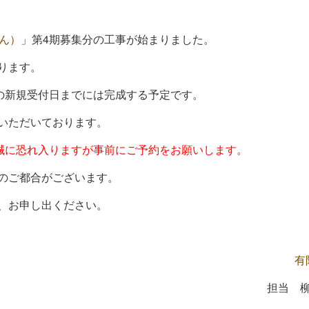
ん）
」第4期募集分の工事が始まりました。
ります。
日の新規受付日までには完成する予定です。
いただいております。
、誠に恐れ入りますが事前にご予約をお願いします。
のご都合がございます。
、お申し出ください。
有
担当 柳田