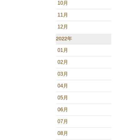
10月
11月
12月
2022年
01月
02月
03月
04月
05月
06月
07月
08月