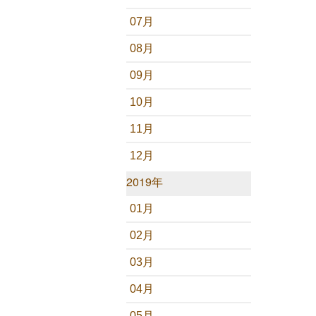
07月
08月
09月
10月
11月
12月
2019年
01月
02月
03月
04月
05月