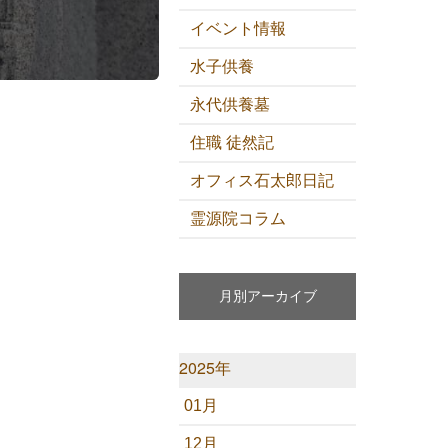
イベント情報
水子供養
永代供養墓
住職 徒然記
オフィス石太郎日記
霊源院コラム
月別アーカイブ
2025年
01月
12月