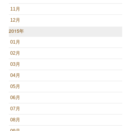
11月
12月
2015年
01月
02月
03月
04月
05月
06月
07月
08月
09月