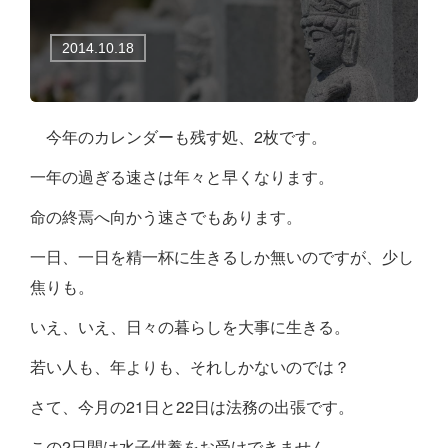
2014.10.18
今年のカレンダーも残す処、2枚です。
一年の過ぎる速さは年々と早くなります。
命の終焉へ向かう速さでもあります。
一日、一日を精一杯に生きるしか無いのですが、少し
焦りも。
いえ、いえ、日々の暮らしを大事に生きる。
若い人も、年よりも、それしかないのでは？
さて、今月の21日と22日は法務の出張です。
この2日間は水子供養をお受けできません。