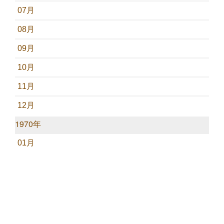
07月
08月
09月
10月
11月
12月
1970年
01月