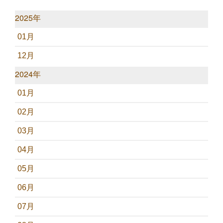
2025年
01月
12月
2024年
01月
02月
03月
04月
05月
06月
07月