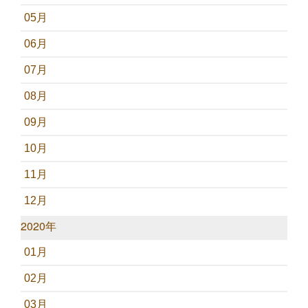
05月
06月
07月
08月
09月
10月
11月
12月
2020年
01月
02月
03月