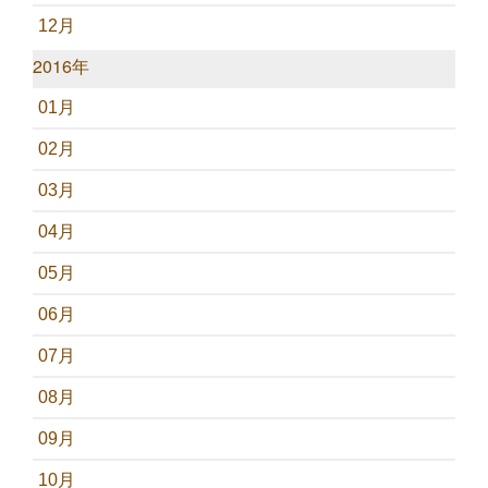
12月
2016年
01月
02月
03月
04月
05月
06月
07月
08月
09月
10月