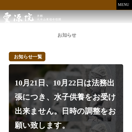
MENU
お知らせ
お知らせ一覧
10月21日、10月22日は法務出
張につき、水子供養をお受け
出来ません。日時の調整をお
願い致します。