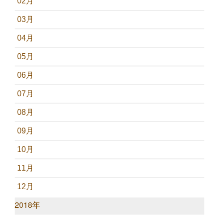
02月
03月
04月
05月
06月
07月
08月
09月
10月
11月
12月
2018年