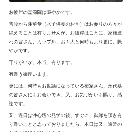
お彼岸の霊源院は賑やかです。
普段から蓮華堂（水子供養のお堂）はお参りの方々が
絶えることは有りませんが、お彼岸はことに、家族連
れの皆さん、カップル、お１人と何時もより更に、賑
やかです。
守りがいが、本当、有ります。
有難う御座います。
更には、何時もお世話になっている檀家さん、永代墓
の皆さんにもお会いでき、又、お気づかいも賜り、感
謝です。
又、過日は浄心壇の見学の後、すぐに、御縁を頂き有
り難いことと思っておりましたら、本日は又、通常の