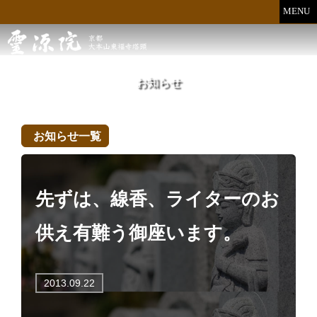
MENU
お知らせ
お知らせ一覧
先ずは、線香、ライターのお
供え有難う御座います。
2013.09.22