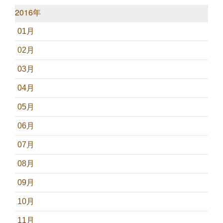
2016年
01月
02月
03月
04月
05月
06月
07月
08月
09月
10月
11月