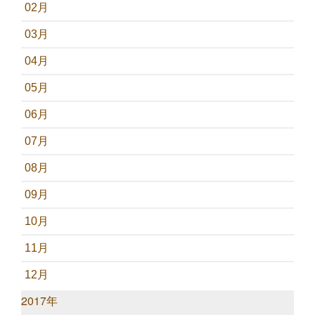
02月
03月
04月
05月
06月
07月
08月
09月
10月
11月
12月
2017年