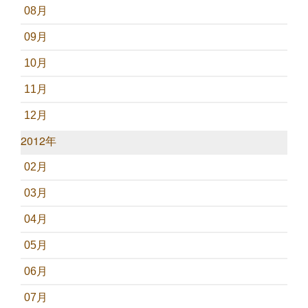
08月
09月
10月
11月
12月
2012年
02月
03月
04月
05月
06月
07月