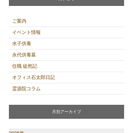
ご案内
イベント情報
水子供養
永代供養墓
住職 徒然記
オフィス石太郎日記
霊源院コラム
月別アーカイブ
2025年