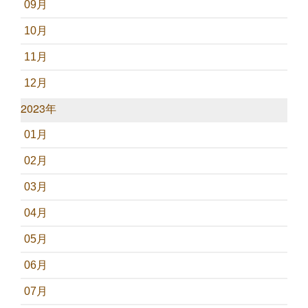
09月
10月
11月
12月
2023年
01月
02月
03月
04月
05月
06月
07月