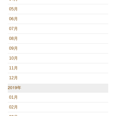
05月
06月
07月
08月
09月
10月
11月
12月
2019年
01月
02月